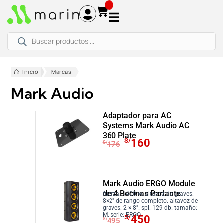
Ir
al
contenido
Búsqueda
de
productos
Inicio
Marcas
Mark Audio
Adaptador para AC
Systems Mark Audio AC
360 Plate
E
E
S/
160
S/
176
l
l
p
p
r
r
Mark Audio ERGO Module
e
e
de 4 Bocinas Parlante
fuerza: 1400 w. altavoz de graves:
c
c
8×2″ de rango completo. altavoz de
graves: 2 × 8″. spl: 129 db. tamaño:
i
i
E
E
M. serie: ERGO.
S/
450
S/
495