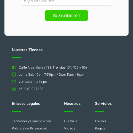
-
m
f
2
y
eres
.
Promociones
humano,
Suscribirme
deja
este
campo
en
blanco.
Nuestras Tiendas
Calle Alcanfores 199 Tiendas 101, 102 y 104
Lun a Sab 10am 7:30pm / Dom 11am - 6pm
ventas@marin.pe
+51 940 027 129
Enlaces Legales
Nosotros
Servicios
Términos y Condiciones
Historia
Envíos
Política de Privacidad
Videos
Pagos