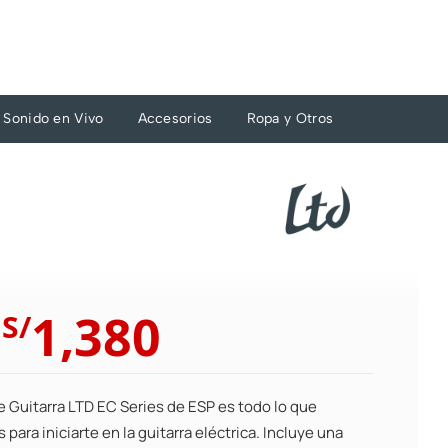
Sonido en Vivo
Accesorios
Ropa y Otros
El
El
1,380
S/
precio
precio
original
actual
era:
es:
e Guitarra LTD EC Series de ESP es todo lo que
S/1,518.
S/1,380.
 para iniciarte en la guitarra eléctrica. Incluye una