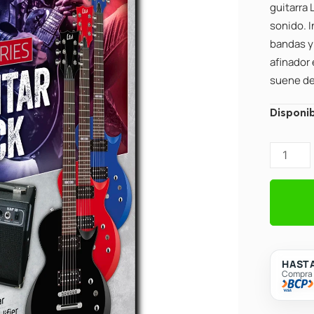
guitarra
sonido. I
bandas y 
afinador 
suene de
ESP
Disponib
LTD
Pack
de
Guitarra
Serie
EC
Color
Blue
HASTA
Compra c
cantidad