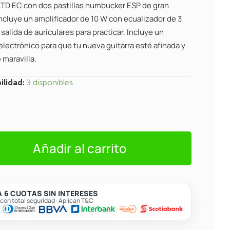
 LTD EC con dos pastillas humbucker ESP de gran
ncluye un amplificador de 10 W con ecualizador de 3
salida de auriculares para practicar. Incluye un
electrónico para que tu nueva guitarra esté afinada y
 maravilla.
ilidad:
3 disponibles
Añadir al carrito
 6 CUOTAS SIN INTERESES
on total seguridad · Aplican T&C