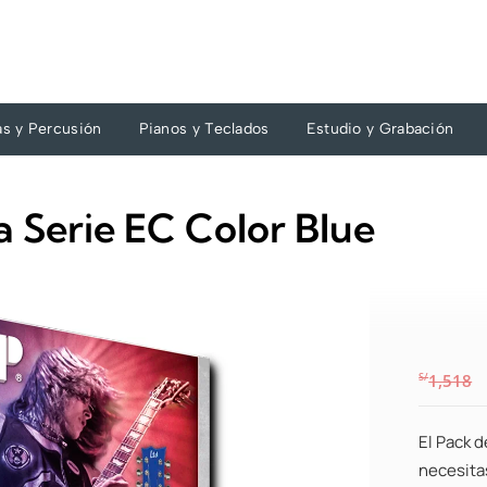
as y Percusión
Pianos y Teclados
Estudio y Grabación
 Serie EC Color Blue
S/
1,518
El Pack d
necesitas