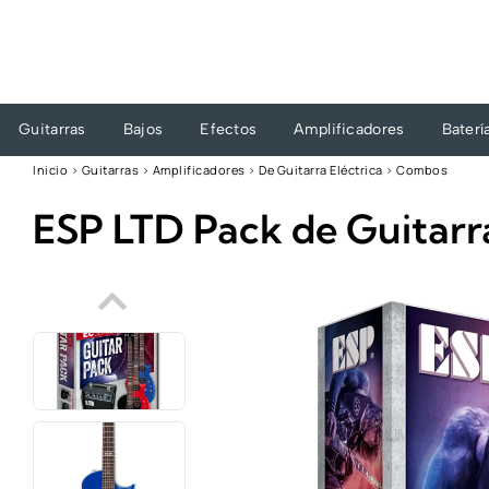
Ir
al
contenido
Guitarras
Bajos
Efectos
Amplificadores
Baterí
Inicio
›
Guitarras
›
Amplificadores
›
De Guitarra Eléctrica
›
Combos
ESP LTD Pack de Guitarra