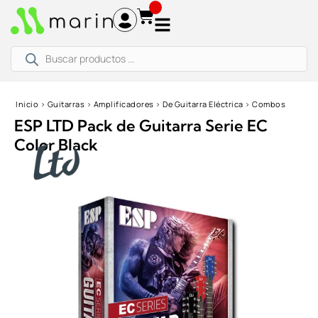
Ir
al
contenido
Búsqueda
de
productos
Inicio
›
Guitarras
›
Amplificadores
›
De Guitarra Eléctrica
›
Combos
ESP LTD Pack de Guitarra Serie EC
Color Black