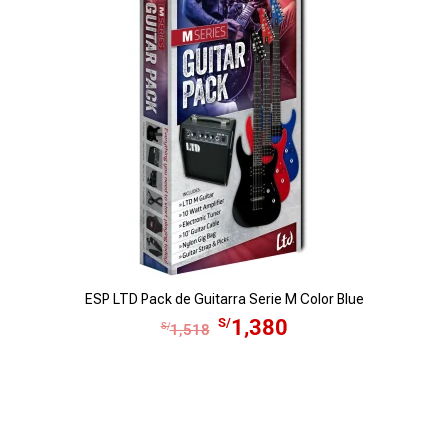
ESP LTD Pack de Guitarra Serie M Color Blue
E
E
S/
1,380
S/
1,518
l
l
p
p
r
r
e
e
c
c