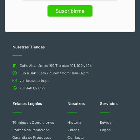
5
.
y
eres
1
Promociones
humano,
Suscribirme
8
deja
.
este
campo
en
blanco.
Nuestras Tiendas
Calle Alcanfores 199 Tiendas 101, 102 y 104
Lun a Sab 10am 7:30pm / Dom 11am - 6pm
ventas@marin.pe
+51 940 027 129
Enlaces Legales
Nosotros
Servicios
Términos y Condiciones
Historia
Envíos
Política de Privacidad
Videos
Pagos
Garantía de Productos
Contacto