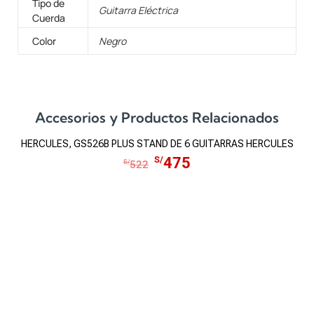
Tipo de
Guitarra Eléctrica
Cuerda
Color
Negro
Accesorios y Productos Relacionados
HERCULES, GS526B PLUS STAND DE 6 GUITARRAS HERCULES
S
E
E
S/
475
S/
522
l
l
p
p
r
r
e
e
c
c
i
i
o
o
o
a
r
c