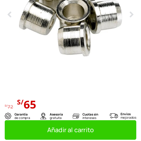
El
El
65
S/
precio
precio
S/
72
original
actual
Envíos
Garantía
Asesoría
Cuotas sin
mejorados
de compra
gratuita
intereses
era:
es:
S/72.
S/65.
Añadir al carrito