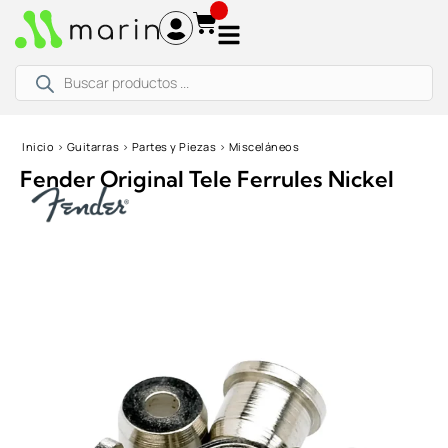
Ir
al
contenido
Búsqueda
de
productos
Inicio
›
Guitarras
›
Partes y Piezas
›
Misceláneos
Fender Original Tele Ferrules Nickel