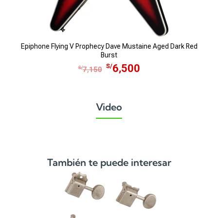
Epiphone Flying V Prophecy Dave Mustaine Aged Dark Red
Burst
E
E
S/
6,500
S/
7,150
l
l
p
p
r
r
Video
e
e
c
c
i
i
o
o
o
a
También te puede interesar
r
c
i
t
g
u
i
a
n
l