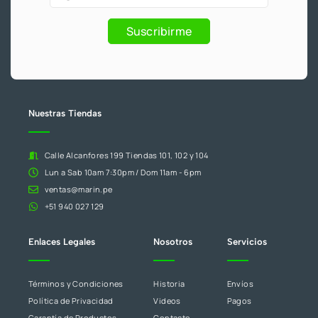
6
f
y
eres
.
Promociones
humano,
Suscribirme
deja
este
campo
en
blanco.
Nuestras Tiendas
Calle Alcanfores 199 Tiendas 101, 102 y 104
Lun a Sab 10am 7:30pm / Dom 11am - 6pm
ventas@marin.pe
+51 940 027 129
Enlaces Legales
Nosotros
Servicios
Términos y Condiciones
Historia
Envíos
Política de Privacidad
Videos
Pagos
Garantía de Productos
Contacto