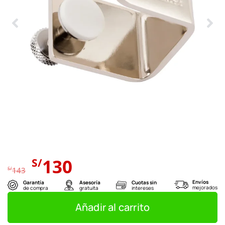
El
El
130
S/
precio
precio
S/
143
original
actual
Envíos
Garantía
Asesoría
Cuotas sin
mejorados
de compra
gratuita
intereses
era:
es:
S/143.
S/130.
Añadir al carrito