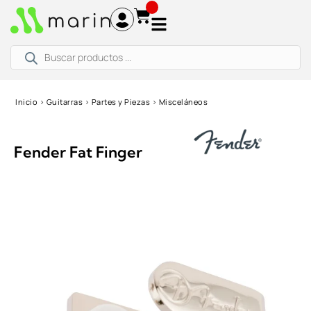
Ir
al
contenido
Búsqueda
de
productos
Inicio
›
Guitarras
›
Partes y Piezas
›
Misceláneos
Fender Fat Finger