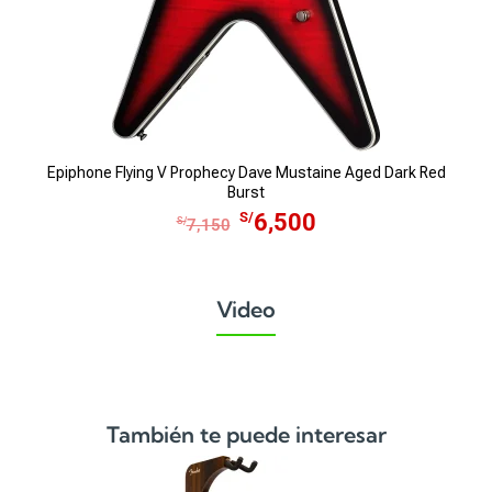
Epiphone Flying V Prophecy Dave Mustaine Aged Dark Red
Burst
E
E
S/
6,500
S/
7,150
l
l
p
p
r
r
Video
e
e
c
c
i
i
o
o
o
a
También te puede interesar
r
c
i
t