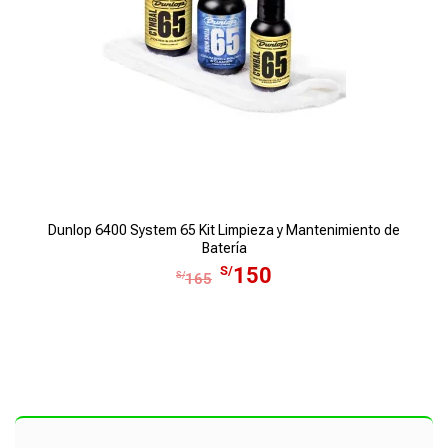
e
:
r
S
a
/
:
7
S
5
/
.
8
2
.
Dunlop 6400 System 65 Kit Limpieza y Mantenimiento de
Batería
E
E
S/
150
S/
165
l
l
p
p
r
r
e
e
c
c
i
i
o
o