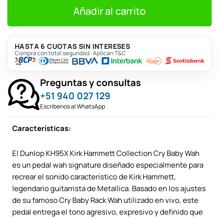
era:
es:
S/1,188.
S/1,080.
Añadir al carrito
HASTA 6 CUOTAS SIN INTERESES
Compra con total seguridad · Aplican T&C
Preguntas y consultas
+51 940 027 129
Escríbenos al WhatsApp
Características:
El Dunlop KH95X Kirk Hammett Collection Cry Baby Wah
es un pedal wah signature diseñado especialmente para
recrear el sonido característico de Kirk Hammett,
legendario guitarrista de Metallica. Basado en los ajustes
de su famoso Cry Baby Rack Wah utilizado en vivo, este
pedal entrega el tono agresivo, expresivo y definido que