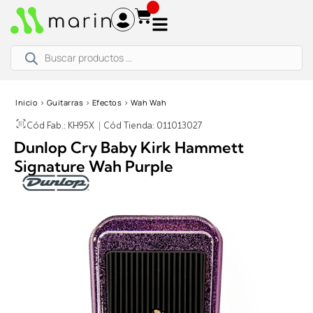
Ir
al
contenido
Búsqueda
de
productos
Inicio
›
Guitarras
›
Efectos
›
Wah Wah
Cód Fab.: KH95X
|
Cód Tienda: 011013027
Dunlop Cry Baby Kirk Hammett
Signature Wah Purple