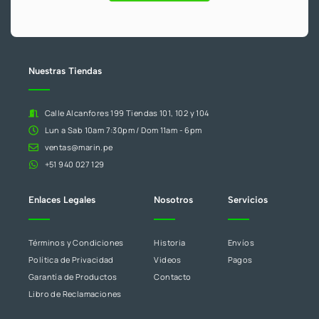
este
campo
en
blanco.
Nuestras Tiendas
Calle Alcanfores 199 Tiendas 101, 102 y 104
Lun a Sab 10am 7:30pm / Dom 11am - 6pm
ventas@marin.pe
+51 940 027 129
Enlaces Legales
Nosotros
Servicios
Términos y Condiciones
Historia
Envíos
Política de Privacidad
Videos
Pagos
Garantía de Productos
Contacto
Libro de Reclamaciones