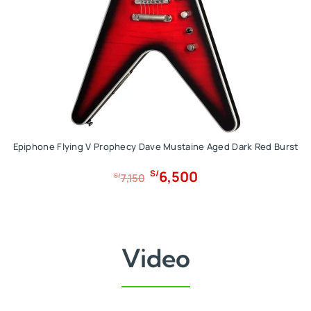
Epiphone Flying V Prophecy Dave Mustaine Aged Dark Red Burst
E
E
6,500
S/
S/
7,150
l
l
p
p
r
r
e
e
Video
c
c
i
i
o
o