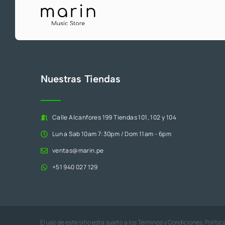
Nuestras Tiendas
Calle Alcanfores 199 Tiendas 101, 102 y 104
Lun a Sab 10am 7:30pm / Dom 11am - 6pm
ventas@marin.pe
+51 940 027 129
El uso de este sitio esta sujeto a los
Términos y Condiciones
,
Polític