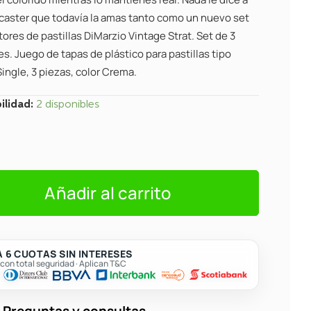
S/44.
S/40.
ocaster que todavía la amas tanto como un nuevo set
ores de pastillas DiMarzio Vintage Strat. Set de 3
s. Juego de tapas de plástico para pastillas tipo
ingle, 3 piezas, color Crema.
o
ilidad:
2 disponibles
0CR
Añadir al carrito
res
 6 CUOTAS SIN INTERESES
on total seguridad · Aplican T&C