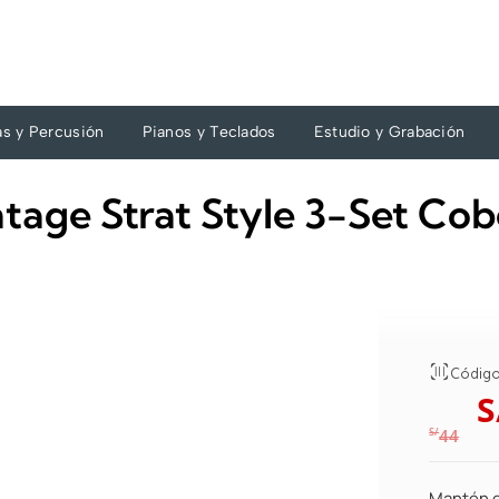
as y Percusión
Pianos y Teclados
Estudio y Grabación
ge Strat Style 3-Set Cob
Código
S
S/
44
Mantén el