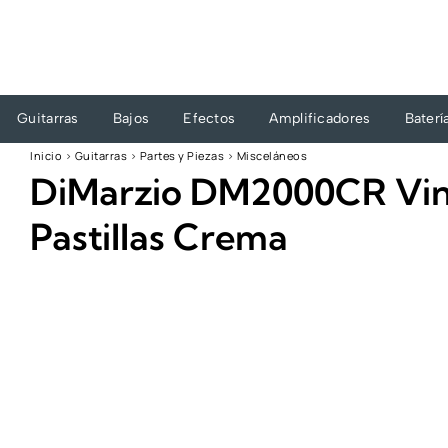
Ir
al
contenido
Guitarras
Bajos
Efectos
Amplificadores
Baterí
Inicio
›
Guitarras
›
Partes y Piezas
›
Misceláneos
DiMarzio DM2000CR Vinta
Pastillas Crema