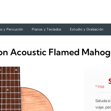
as y Percusión
Pianos y Teclados
Estudio y Grabación
lon Acoustic Flamed Maho
S/
798
Saluda a 
viaje, p