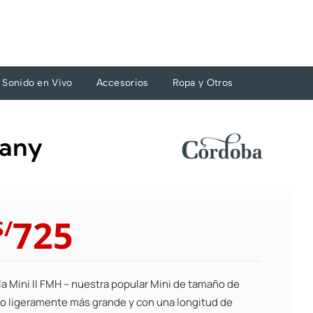
Sonido en Vivo
Accesorios
Ropa y Otros
gany
El
El
725
S/
precio
precio
original
actual
era:
es:
la Mini II FMH – nuestra popular Mini de tamaño de
S/798.
S/725.
ero ligeramente más grande y con una longitud de