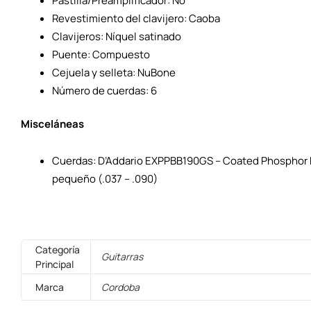
Pastilla/Preamplificador: No
Revestimiento del clavijero: Caoba
Clavijeros: Níquel satinado
Puente: Compuesto
Cejuela y selleta: NuBone
Número de cuerdas: 6
Misceláneas
Cuerdas: D’Addario EXPPBB190GS – Coated Phosphor B
pequeño (.037 – .090)
Categoría
Guitarras
Principal
Marca
Cordoba