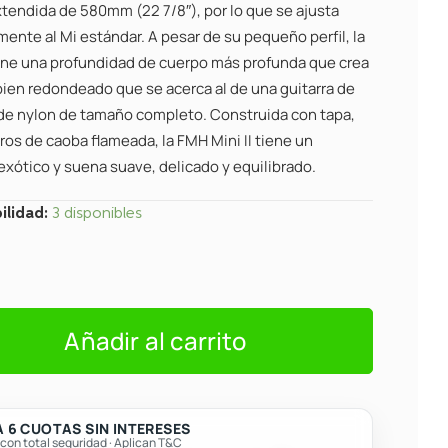
xtendida de 580mm (22 7/8″), por lo que se ajusta
ente al Mi estándar. A pesar de su pequeño perfil, la
tiene una profundidad de cuerpo más profunda que crea
bien redondeado que se acerca al de una guitarra de
de nylon de tamaño completo. Construida con tapa,
ros de caoba flameada, la FMH Mini II tiene un
exótico y suena suave, delicado y equilibrado.
ilidad:
3 disponibles
Añadir al carrito
ny
 6 CUOTAS SIN INTERESES
on total seguridad · Aplican T&C