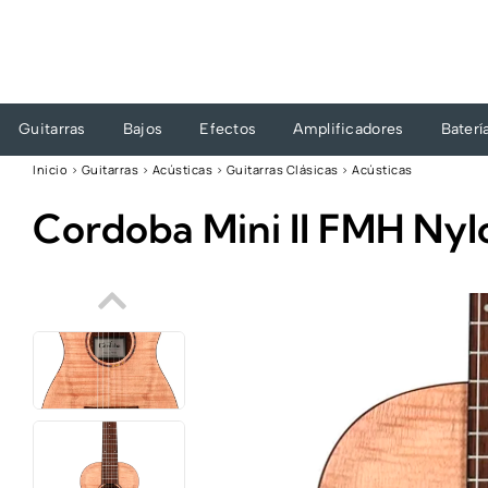
Ir
al
contenido
Guitarras
Bajos
Efectos
Amplificadores
Baterí
Inicio
›
Guitarras
›
Acústicas
›
Guitarras Clásicas
›
Acústicas
Cordoba Mini II FMH Ny