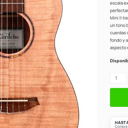
escala e
perfectam
Mini II 
un tono 
cuerdas 
fondo y a
aspecto 
Cordoba
Disponib
Mini
II
FMH
Nylon
Acoustic
Flamed
Mahoga
cantidad
HASTA
Compra c