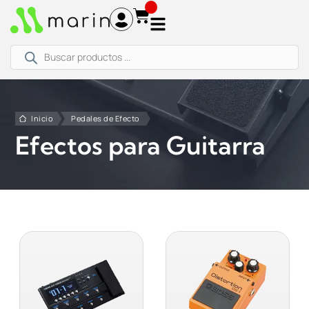
Ir
al
contenido
Búsqueda
de
productos
Inicio
Pedales de Efecto
Efectos para Guitarra