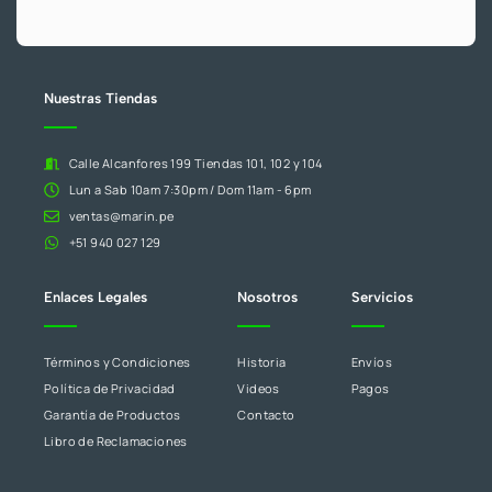
7
este
7
campo
.
en
blanco.
Nuestras Tiendas
Calle Alcanfores 199 Tiendas 101, 102 y 104
Lun a Sab 10am 7:30pm / Dom 11am - 6pm
ventas@marin.pe
+51 940 027 129
Enlaces Legales
Nosotros
Servicios
Términos y Condiciones
Historia
Envíos
Política de Privacidad
Videos
Pagos
Garantía de Productos
Contacto
Libro de Reclamaciones