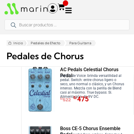
Ir
al
contenido
Búsqueda
de
productos
Inicio
Pedales de Efecto
Para Guitarra
Pedales de Chorus
AC Pedals Celestial Chorus
Pedal
Switch de Voice: brinda versatilidad al
pedal. Switch: entre chorus ligero o
seco, uno normal o clásico, y un Chorus
intenso. Mezcla con la perilla de Blend
casi al máximo. True bypass: Si.
E
E
Alimentación: de 9V DC.
S/
475
S/
522
l
l
p
p
r
r
e
e
Boss CE-5 Chorus Ensemble
c
c