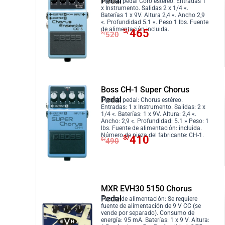
Pedal
Tipo de pedal Coro estéreo. Entradas 1
i
i
x Instrumento. Salidas 2 x 1/4 «.
Baterías 1 x 9V. Altura 2,4 «. Ancho 2,9
o
o
«. Profundidad 5.1 «. Peso 1 lbs. Fuente
E
E
de alimentación incluida.
S/
465
o
a
S/
520
l
l
r
c
p
p
i
t
r
r
g
u
e
e
i
a
c
c
Boss CH-1 Super Chorus
n
l
Pedal
i
i
Tipo de pedal: Chorus estéreo.
a
e
Entradas: 1 x Instrumento. Salidas: 2 x
o
o
1/4 «. Baterías: 1 x 9V. Altura: 2,4 «.
l
s
Ancho: 2,9 «. Profundidad: 5.1 » Peso: 1
o
a
lbs. Fuente de alimentación: incluida.
e
:
E
E
Número de pieza del fabricante: CH-1.
r
c
S/
410
S/
490
r
S
l
l
i
t
a
/
p
p
g
u
:
4
r
r
i
a
S
7
e
e
n
l
MXR EVH30 5150 Chorus
/
5
c
c
a
e
Pedal
Fuente de alimentación: Se requiere
5
.
i
i
fuente de alimentación de 9 V CC (se
l
s
2
vende por separado). Consumo de
o
o
energía: 95 mA. Baterías: 1 x 9 V. Altura:
e
: