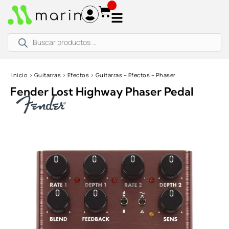
Ir
al
contenido
Búsqueda
de
productos
Inicio
›
Guitarras
›
Efectos
›
Guitarras – Efectos – Phaser
Fender Lost Highway Phaser Pedal