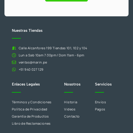
deja
este
campo
en
blanco.
Nuestras Tiendas
Calle Alcanfores 199 Tiendas 101, 102 y 104
Lun a Sab 10am 7:30pm / Dom 11am - 6pm
ventas@marin.pe
+51 940 027 129
Enlaces Legales
Nosotros
Servicios
Términos y Condiciones
Historia
Envíos
Política de Privacidad
Videos
Pagos
Garantía de Productos
Contacto
Libro de Reclamaciones