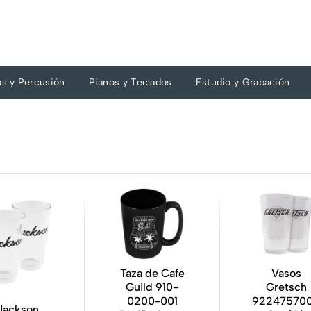
as y Percusión
Pianos y Teclados
Estudio y Grabación
Taza de Cafe
Vasos
Guild 910-
Gretsch
0200-001
92247570
Jackson