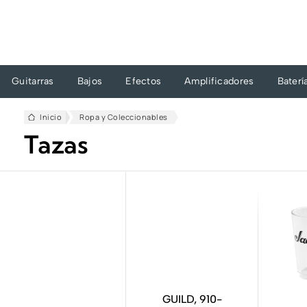
Ir
al
contenido
Guitarras
Bajos
Efectos
Amplificadores
Baterí
Inicio
Ropa y Coleccionables
Tazas
GUILD, 910-