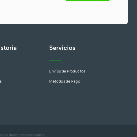
s
S
/
1
5
0
.
storia
Servicios
Envíos de Productos
s
Métodos de Pago
os los derechos reservados.