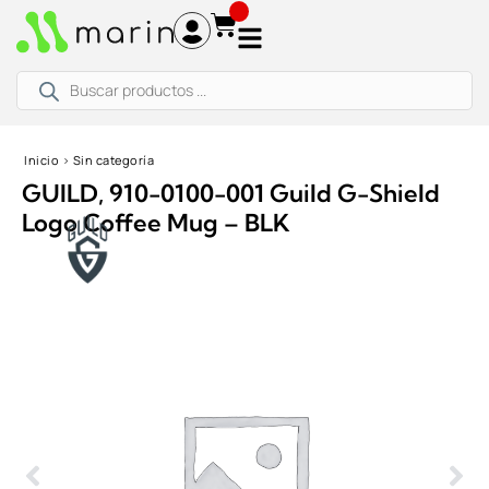
Ir
al
contenido
Búsqueda
de
productos
Inicio
›
Sin categoría
GUILD, 910-0100-001 Guild G-Shield
Logo Coffee Mug – BLK