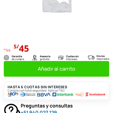
El
El
45
S/
precio
precio
S/
50
original
actual
Envíos
Garantía
Asesoría
Cuotas sin
mejorados
de compra
gratuita
intereses
era:
es:
S/50.
S/45.
Añadir al carrito
HASTA 6 CUOTAS SIN INTERESES
Compra con total seguridad · Aplican T&C
Preguntas y consultas
+51 940 027 129