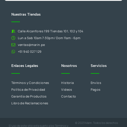
en
blanco.
Nuestras Tiendas
Calle Alcanfores 199 Tiendas 101, 102 y 104
Lun a Sab 10am 7:30pm / Dom 11am - 6pm
ventas@marin.pe
+51 940 027 129
Enlaces Legales
Nosotros
Servicios
Términos y Condiciones
Historia
Envíos
Política de Privacidad
Videos
Pagos
Garantía de Productos
Contacto
Libro de Reclamaciones
© 2023 Marin. Todos los derechos
El uso de este sitio esta sujeto a los
Términos y