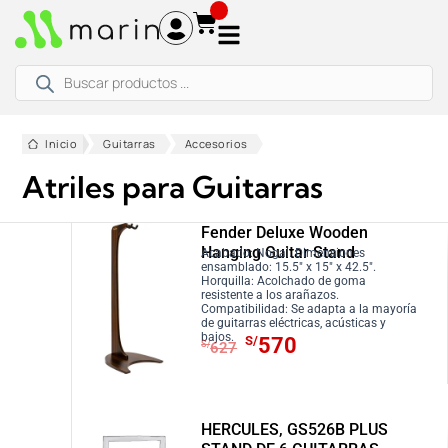
Ir
al
contenido
Búsqueda
de
productos
Inicio
Guitarras
Accesorios
Atriles para Guitarras
Fender Deluxe Wooden
Hanging Guitar Stand
Acabado: Nogal. Dimensiones
ensamblado: 15.5″ x 15″ x 42.5″.
Horquilla: Acolchado de goma
resistente a los arañazos.
Compatibilidad: Se adapta a la mayoría
de guitarras eléctricas, acústicas y
E
E
bajos.
S/
570
S/
627
l
l
p
p
r
r
HERCULES, GS526B PLUS
e
e