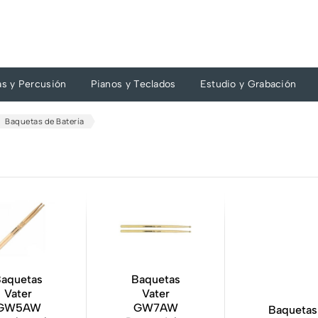
as y Percusión
Pianos y Teclados
Estudio y Grabación
Baquetas de Batería
aquetas
Baquetas
Vater
Vater
GW5AW
GW7AW
Baquetas