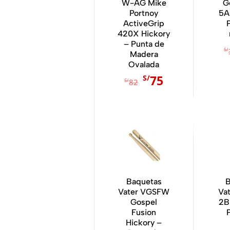
W-AG Mike
G
Portnoy
5A
ActiveGrip
420X Hickory
– Punta de
S/
Madera
Ovalada
E
E
75
S/
S/
82
l
l
p
p
r
r
e
e
c
c
i
i
o
o
o
a
Baquetas
B
Vater VGSFW
Va
r
c
Gospel
2B
i
t
Fusion
g
u
Hickory –