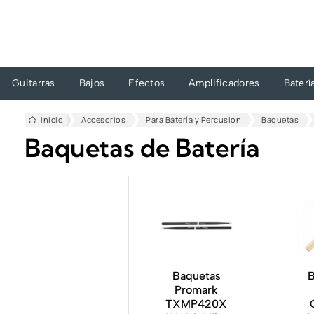
Ir
al
contenido
Guitarras
Bajos
Efectos
Amplificadores
Baterí
Inicio
Accesorios
Para Batería y Percusión
Baquetas
Baquetas de Batería
Baquetas
B
Promark
TXMP420X