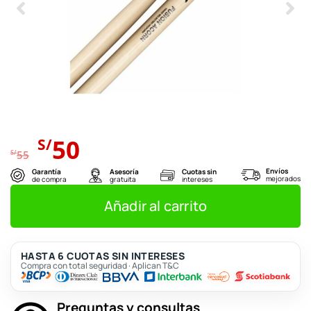
El
El
50
S/
precio
precio
S/
55
original
actual
Envíos
Garantía
Asesoría
Cuotas sin
mejorados
de compra
gratuita
intereses
era:
es:
S/55.
S/50.
Añadir al carrito
HASTA 6 CUOTAS SIN INTERESES
Compra con total seguridad · Aplican T&C
Preguntas y consultas