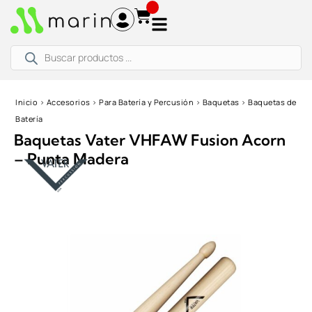
Ir
al
contenido
Búsqueda
de
productos
Inicio
›
Accesorios
›
Para Batería y Percusión
›
Baquetas
›
Baquetas de
Batería
Baquetas Vater VHFAW Fusion Acorn
– Punta Madera