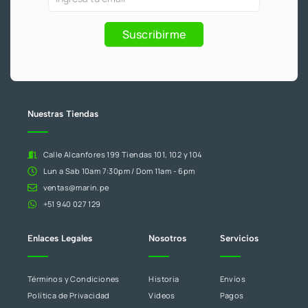
f
y
eres
Promociones
humano,
Suscribirme
deja
este
campo
en
blanco.
Nuestras Tiendas
Calle Alcanfores 199 Tiendas 101, 102 y 104
Lun a Sab 10am 7:30pm / Dom 11am - 6pm
ventas@marin.pe
+51 940 027 129
Enlaces Legales
Nosotros
Servicios
Términos y Condiciones
Historia
Envíos
Política de Privacidad
Videos
Pagos