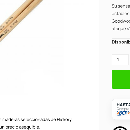
Su sensa
estables
Goodwood
ataque rá
Baqueta
Disponib
Vater
GW5AW
Goodwo
5A
Hickory
-
Punta
de
HASTA
Compra c
madera
cantidad
on maderas seleccionadas de Hickory
un precio asequible.