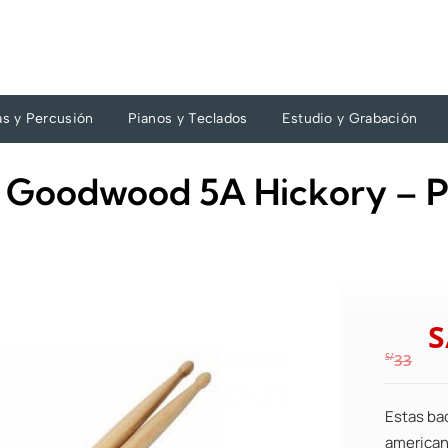
as y Percusión
Pianos y Teclados
Estudio y Grabación
Goodwood 5A Hickory – P
S
S/
33
Estas ba
american