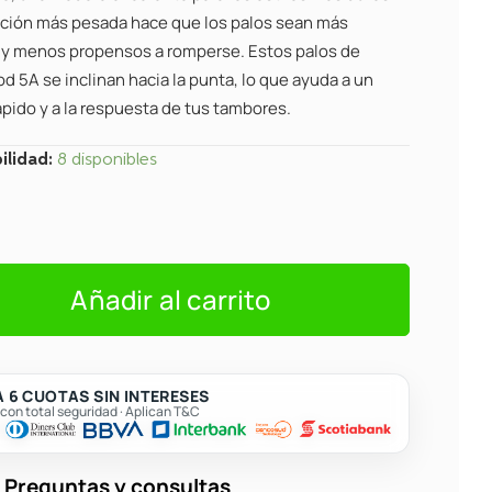
ción más pesada hace que los palos sean más
 y menos propensos a romperse. Estos palos de
 5A se inclinan hacia la punta, lo que ayuda a un
pido y a la respuesta de tus tambores.
s
ilidad:
8 disponibles
od
Añadir al carrito
 6 CUOTAS SIN INTERESES
on total seguridad · Aplican T&C
Preguntas y consultas