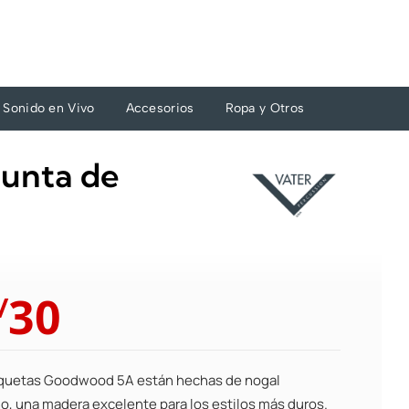
Sonido en Vivo
Accesorios
Ropa y Otros
unta de
El
El
30
/
precio
precio
original
actual
era:
es:
quetas Goodwood 5A están hechas de nogal
S/33.
S/30.
o, una madera excelente para los estilos más duros.