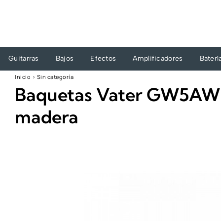
Ir
al
contenido
Guitarras
Bajos
Efectos
Amplificadores
Baterí
Inicio
›
Sin categoría
Baquetas Vater GW5AW 
madera