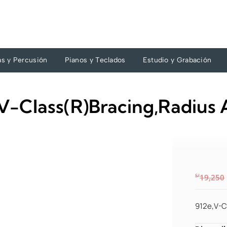
as y Percusión
Pianos y Teclados
Estudio y Grabación
V-Class(R)Bracing,Radius 
S/
19,250
912e,V-C