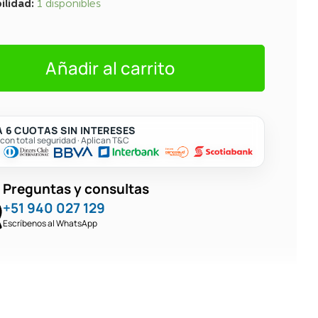
ilidad:
1 disponibles
Añadir al carrito
Bracing,Radius
 6 CUOTAS SIN INTERESES
on total seguridad · Aplican T&C
Preguntas y consultas
+51 940 027 129
Escríbenos al WhatsApp