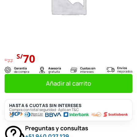
El
El
70
S/
precio
precio
S/
77
original
actual
Envíos
Garantía
Asesoría
Cuotas sin
mejorados
de compra
gratuita
intereses
era:
es:
S/77.
S/70.
Añadir al carrito
HASTA 6 CUOTAS SIN INTERESES
Compra con total seguridad · Aplican T&C
Preguntas y consultas
+51 940 027 129