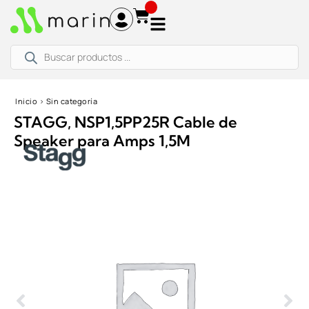
Ir
al
contenido
Búsqueda
de
productos
Inicio
›
Sin categoría
STAGG, NSP1,5PP25R Cable de
Speaker para Amps 1,5M