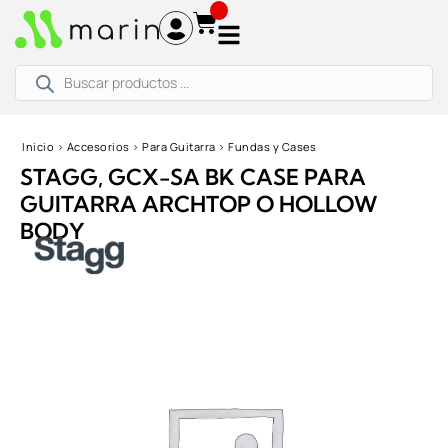
Ir
al
contenido
Búsqueda
de
productos
Inicio
›
Accesorios
›
Para Guitarra
›
Fundas y Cases
STAGG, GCX-SA BK CASE PARA
GUITARRA ARCHTOP O HOLLOW
BODY