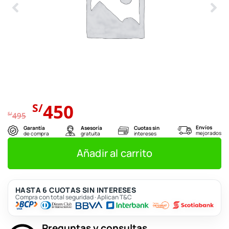
El
El
450
S/
precio
precio
S/
495
original
actual
Envíos
Garantía
Asesoría
Cuotas sin
mejorados
de compra
gratuita
intereses
era:
es:
S/495.
S/450.
Añadir al carrito
HASTA 6 CUOTAS SIN INTERESES
Compra con total seguridad · Aplican T&C
Preguntas y consultas