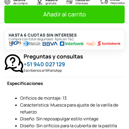
original
actual
mejorados
de compra
gratuita
intereses
era:
es:
S/363.
S/330.
Añadir al carrito
HASTA 6 CUOTAS SIN INTERESES
Compra con total seguridad · Aplican T&C
Preguntas y consultas
+51 940 027 129
Escríbenos al WhatsApp
Especificaciones
Orificios de montaje: 13
Característica: Muesca para ajuste de la varilla de
refuerzo
Diseño: Sin reposapulgar estilo vintage
Diseño: Sin orificios para la cubierta de la pastilla