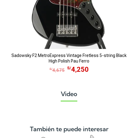
Sadowsky F2 MetroExpress Vintage Fretless 5-string Black
High Polish Pau Ferro
E
E
S/
4,250
S/
4,675
l
l
p
p
r
r
Video
e
e
c
c
i
i
o
o
o
a
También te puede interesar
r
c