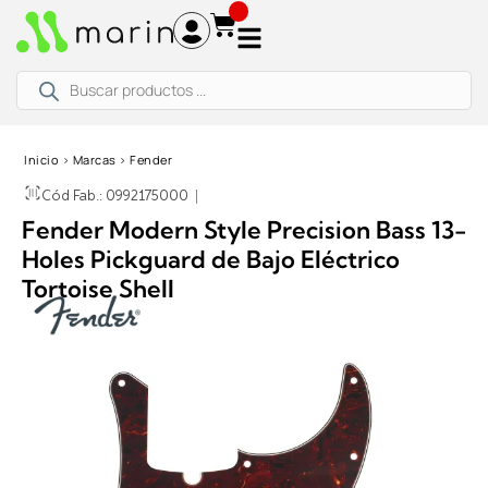
Ir
al
contenido
Búsqueda
de
productos
Inicio
›
Marcas
›
Fender
Cód Fab.: 0992175000
|
Fender Modern Style Precision Bass 13-
Holes Pickguard de Bajo Eléctrico
Tortoise Shell