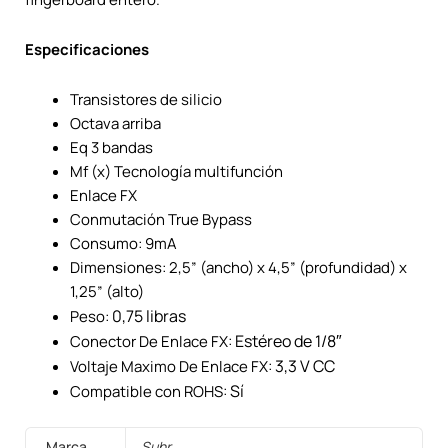
Especificaciones
Transistores de silicio
Octava arriba
Eq 3 bandas
Mf (x) Tecnología multifunción
Enlace FX
Conmutación True Bypass
Consumo: 9mA
Dimensiones: 2,5” (ancho) x 4,5” (profundidad) x
1,25” (alto)
0,75 libras
Peso:
Estéreo de 1/8″
Conector De Enlace FX:
3,3 V CC
Voltaje Maximo De Enlace FX:
Sí
Compatible con ROHS:
Marca
Suhr