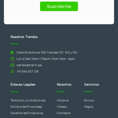
.
Promociones
humano,
Suscribirme
deja
este
campo
en
blanco.
Nuestras Tiendas
Calle Alcanfores 199 Tiendas 101, 102 y 104
Lun a Sab 10am 7:30pm / Dom 11am - 6pm
ventas@marin.pe
+51 940 027 129
Enlaces Legales
Nosotros
Servicios
Términos y Condiciones
Historia
Envíos
Política de Privacidad
Videos
Pagos
Garantía de Productos
Contacto