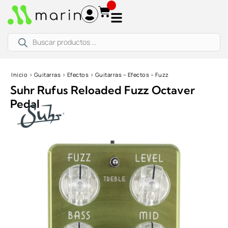
Ir
al
contenido
Búsqueda
de
productos
Inicio
›
Guitarras
›
Efectos
›
Guitarras – Efectos – Fuzz
Suhr Rufus Reloaded Fuzz Octaver
Pedal