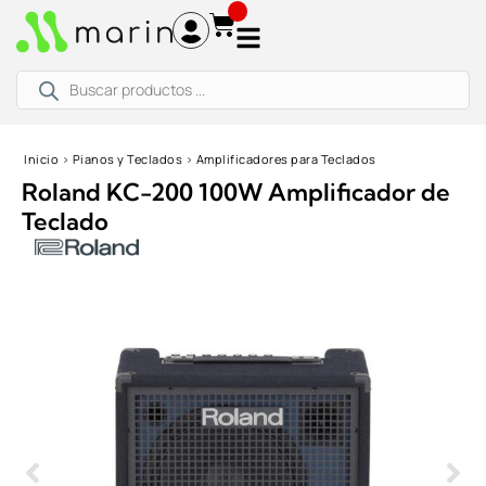
Ir
al
contenido
Búsqueda
de
productos
Inicio
›
Pianos y Teclados
›
Amplificadores para Teclados
Roland KC-200 100W Amplificador de
Teclado