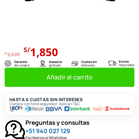
El
El
1,850
S/
precio
precio
S/
2,035
original
actual
Envíos
Garantía
Asesoría
Cuotas sin
mejorados
de compra
gratuita
intereses
era:
es:
S/2,035.
S/1,850.
Añadir al carrito
HASTA 6 CUOTAS SIN INTERESES
Compra con total seguridad · Aplican T&C
Preguntas y consultas
+51 940 027 129
Escríbenos al WhatsApp