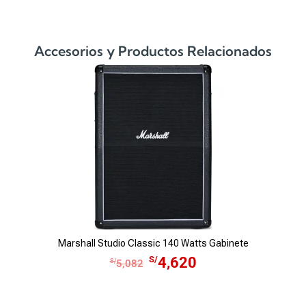
Accesorios y Productos Relacionados
Marshall Studio Classic 140 Watts Gabinete
E
E
S/
4,620
S/
5,082
l
l
p
p