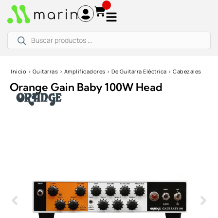
Ir
al
contenido
Búsqueda
de
productos
Inicio
›
Guitarras
›
Amplificadores
›
De Guitarra Eléctrica
›
Cabezales
Orange Gain Baby 100W Head