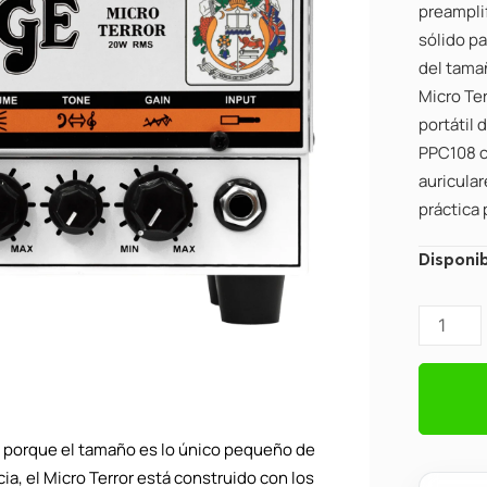
preamplif
sólido p
del tamañ
Micro Te
portátil
PPC108 co
auricula
práctica 
Orange
Disponib
Micro
Terror
Head
cantidad
a porque el tamaño es lo único pequeño de
ia, el Micro Terror está construido con los