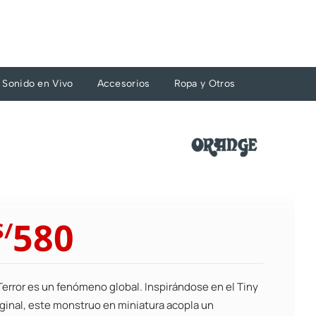
Sonido en Vivo
Accesorios
Ropa y Otros
El
El
580
S/
precio
precio
original
actual
era:
es:
Terror es un fenómeno global. Inspirándose en el Tiny
S/638.
S/580.
iginal, este monstruo en miniatura acopla un