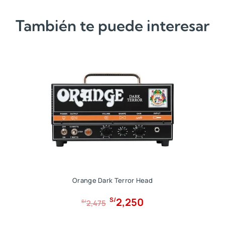
g
u
También te puede interesar
i
a
n
l
a
e
l
s
e
:
r
S
a
/
:
4
S
0
/
0
4
.
4
0
Orange Dark Terror Head
.
E
E
2,250
S/
S/
2,475
l
l