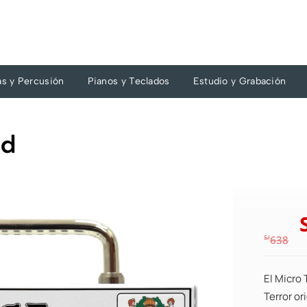
as y Percusión
Pianos y Teclados
Estudio y Grabación
ad
S/
638
El Micro 
Terror or