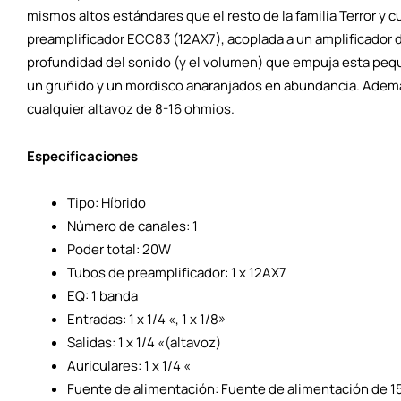
mismos altos estándares que el resto de la familia Terror y c
preamplificador ECC83 (12AX7), acoplada a un amplificador d
profundidad del sonido (y el volumen) que empuja esta pe
un gruñido y un mordisco anaranjados en abundancia. Además,
cualquier altavoz de 8-16 ohmios.
Especificaciones
Tipo: Híbrido
Número de canales: 1
Poder total: 20W
Tubos de preamplificador: 1 x 12AX7
EQ: 1 banda
Entradas: 1 x 1/4 «, 1 x 1/8»
Salidas: 1 x 1/4 «(altavoz)
Auriculares: 1 x 1/4 «
Fuente de alimentación: Fuente de alimentación de 1