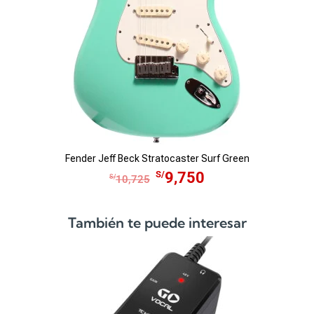
Fender Jeff Beck Stratocaster Surf Green
E
E
S/
9,750
S/
10,725
l
l
p
p
También te puede interesar
r
r
e
e
c
c
i
i
o
o
o
a