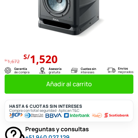
El
El
1,520
S/
precio
precio
S/
1,672
original
actual
Envíos
Garantía
Asesoría
Cuotas sin
mejorados
de compra
gratuita
intereses
era:
es:
S/1,672.
S/1,520.
Añadir al carrito
HASTA 6 CUOTAS SIN INTERESES
Compra con total seguridad · Aplican T&C
Preguntas y consultas
+51 940 027 129