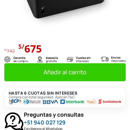
El
El
675
S/
precio
precio
S/
742
original
actual
Envíos
Garantía
Asesoría
Cuotas sin
mejorados
de compra
gratuita
intereses
era:
es:
S/742.
S/675.
Añadir al carrito
HASTA 6 CUOTAS SIN INTERESES
Compra con total seguridad · Aplican T&C
Preguntas y consultas
+51 940 027 129
Escríbenos al WhatsApp