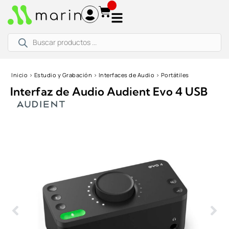
Ir
al
contenido
Búsqueda
de
productos
Inicio
›
Estudio y Grabación
›
Interfaces de Audio
›
Portátiles
Interfaz de Audio Audient Evo 4 USB