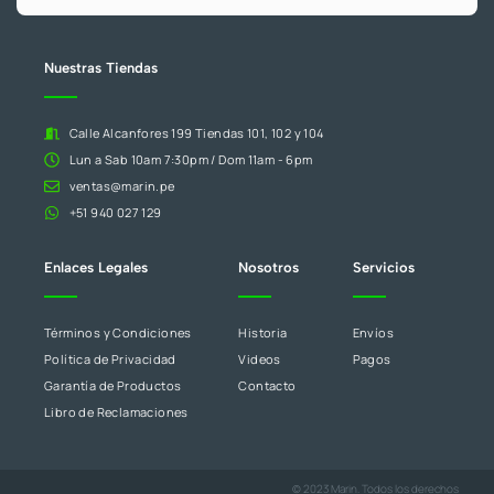
campo
en
blanco.
Nuestras Tiendas
Calle Alcanfores 199 Tiendas 101, 102 y 104
Lun a Sab 10am 7:30pm / Dom 11am - 6pm
ventas@marin.pe
+51 940 027 129
Enlaces Legales
Nosotros
Servicios
Términos y Condiciones
Historia
Envíos
Política de Privacidad
Videos
Pagos
Garantía de Productos
Contacto
Libro de Reclamaciones
© 2023 Marin. Todos los derechos