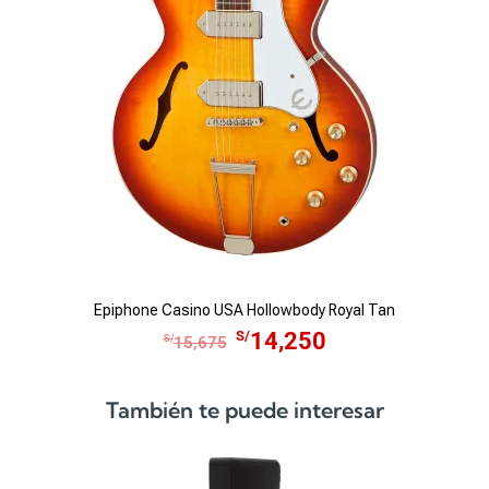
Epiphone Casino USA Hollowbody Royal Tan
Ep
E
E
S/
14,250
S/
15,675
l
l
p
p
También te puede interesar
r
r
e
e
c
c