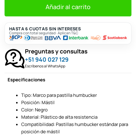
era:
es:
S/28.
S/25.
Añadir al carrito
HASTA 6 CUOTAS SIN INTERESES
Compra con total seguridad · Aplican T&C
Preguntas y consultas
+51 940 027 129
Escríbenos al WhatsApp
Especificaciones
Tipo: Marco para pastilla humbucker
Posición: Mástil
Color: Negro
Material: Plástico de alta resistencia
Compatibilidad: Pastillas humbucker estándar para
posición de mástil