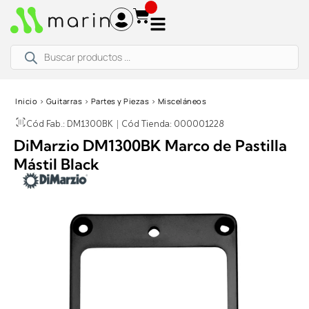
Ir
al
contenido
Búsqueda
de
productos
Inicio
›
Guitarras
›
Partes y Piezas
›
Misceláneos
Cód Fab.: DM1300BK
|
Cód Tienda: 000001228
DiMarzio DM1300BK Marco de Pastilla
Mástil Black