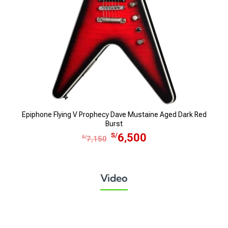
Epiphone Flying V Prophecy Dave Mustaine Aged Dark Red
Burst
E
E
S/
6,500
S/
7,150
l
l
p
p
r
r
Video
e
e
c
c
i
i
o
o