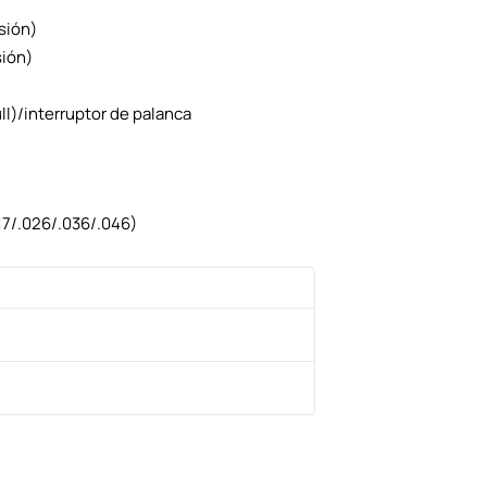
sión)
sión)
ll)/interruptor de palanca
17/.026/.036/.046)