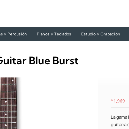
as y Percusión
Pianos y Teclados
Estudio y Grabación
uitar Blue Burst
S/
1,969
La gama 
guitarra 