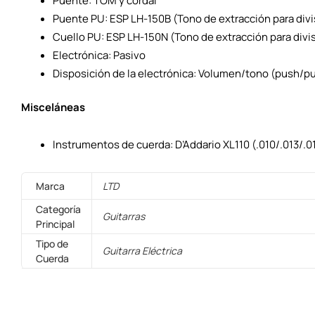
Puente: TOM y cordal
Puente PU: ESP LH-150B (Tono de extracción para divi
Cuello PU: ESP LH-150N (Tono de extracción para divi
Electrónica: Pasivo
Disposición de la electrónica: Volumen/tono (push/pu
Misceláneas
Instrumentos de cuerda: D’Addario XL110 (.010/.013/.0
Marca
LTD
Categoría
Guitarras
Principal
Tipo de
Guitarra Eléctrica
Cuerda