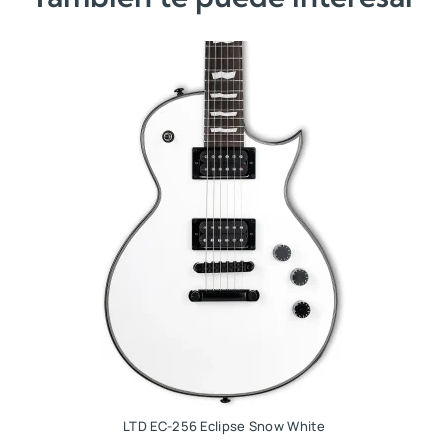
n
l
a
e
l
s
e
:
r
S
a
/
:
1
S
8
/
5
2
.
0
4
.
LTD EC-256 Eclipse Snow White