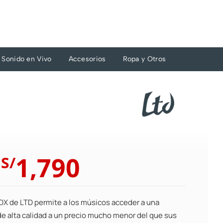
Sonido en Vivo
Accesorios
Ropa y Otros
El
El
1,790
S/
precio
precio
original
actual
era:
es:
DX de LTD permite a los músicos acceder a una
S/1,969.
S/1,790.
de alta calidad a un precio mucho menor del que sus