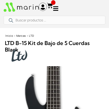
Ir
al
contenido
Búsqueda
de
productos
Inicio
›
Marcas
›
LTD
LTD B-15 Kit de Bajo de 5 Cuerdas
Black