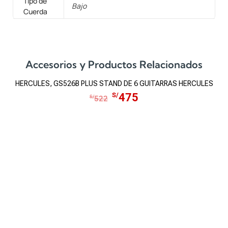
Tipo de
Bajo
Cuerda
Accesorios y Productos Relacionados
HERCULES, GS526B PLUS STAND DE 6 GUITARRAS HERCULES
S
E
E
S/
475
S/
522
l
l
p
p
r
r
e
e
c
c
i
i
o
o
o
a
r
c
i
t