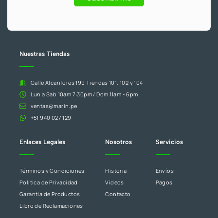
0
deja
.
este
campo
en
blanco.
Nuestras Tiendas
Calle Alcanfores 199 Tiendas 101, 102 y 104
Lun a Sab 10am 7:30pm / Dom 11am - 6pm
ventas@marin.pe
+51 940 027 129
Enlaces Legales
Nosotros
Servicios
Términos y Condiciones
Historia
Envíos
Política de Privacidad
Videos
Pagos
Garantía de Productos
Contacto
Libro de Reclamaciones