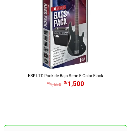
ESP LTD Pack de Bajo Serie B Color Black
E
E
S/
1,500
S/
1,650
l
l
p
p
r
r
e
e
c
c
i
i