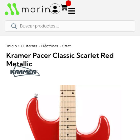
Ir
al
contenido
Búsqueda
de
productos
Inicio
›
Guitarras
›
Eléctricas
›
Strat
Kramer Pacer Classic Scarlet Red
Metallic