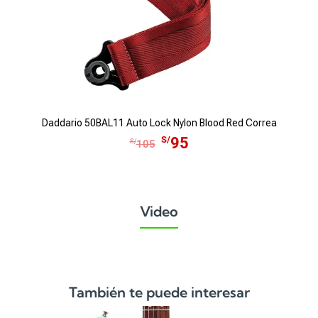
Daddario 50BAL11 Auto Lock Nylon Blood Red Correa
E
E
S/
95
S/
105
l
l
p
p
r
r
e
e
Video
c
c
i
i
o
o
o
a
r
c
También te puede interesar
i
t