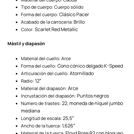
Tipo de cuerpo: Cuerpo sólido
: Clásico Pacer
Forma del cuerpo
Brillo
Acabado de la carrocería:
: Scarlet Red Metallic
Color
Mástil y diapasón
Material del cuello: Arce
: Cono cónico delgado K-Speed
Forma del cuello
: Atornillado
Articulación del cuello
: 12″
Radio
: Arce
Material del diapasón
: Puntos negros
Incrustación del diapasón
: 22, moneda de níquel jumbo
Número de trastes
mediana
: 25,5″
Longitud de escala
: 1,626″
Ancho de la tuerca
: Floyd Rose R2 con bloqueo
Material de la tuerca