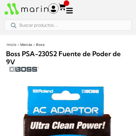
Ir
al
contenido
Búsqueda
de
productos
Inicio
›
Marcas
›
Boss
Boss PSA-230S2 Fuente de Poder de
9V