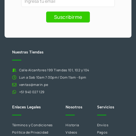
-
m
2
.
f
y
eres
6
Promociones
humano,
Suscribirme
5
deja
.
este
campo
en
blanco.
Nuestras Tiendas
Calle Alcanfores 199 Tiendas 101, 102 y 104
Lun a Sab 10am 7:30pm / Dom 11am - 6pm
ventas@marin.pe
+51 940 027 129
Enlaces Legales
Nosotros
Servicios
Términos y Condiciones
Historia
Envíos
Política de Privacidad
Videos
Pagos