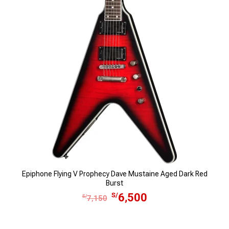
Epiphone Flying V Prophecy Dave Mustaine Aged Dark Red
Burst
E
E
S/
6,500
S/
7,150
l
l
p
p