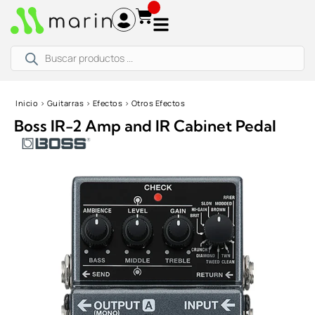
Ir
al
contenido
Búsqueda
de
productos
Inicio
›
Guitarras
›
Efectos
›
Otros Efectos
Boss IR-2 Amp and IR Cabinet Pedal