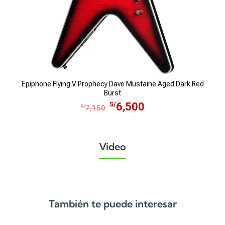
Epiphone Flying V Prophecy Dave Mustaine Aged Dark Red
Burst
E
E
S/
6,500
S/
7,150
l
l
p
p
r
r
Video
e
e
c
c
i
i
o
o
o
a
También te puede interesar
r
c
i
t