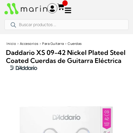
Ir
al
contenido
Búsqueda
de
productos
Inicio
›
Accesorios
›
Para Guitarra
›
Cuerdas
Daddario XS 09-42 Nickel Plated Steel
Coated Cuerdas de Guitarra Eléctrica