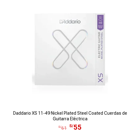
g
u
i
a
n
l
a
e
l
s
e
:
r
S
a
/
:
6
S
,
/
5
7
0
,
0
1
.
5
Daddario XS 11-49 Nickel Plated Steel Coated Cuerdas de
D
0
Guitarra Eléctrica
E
E
.
S/
55
S/
61
l
l