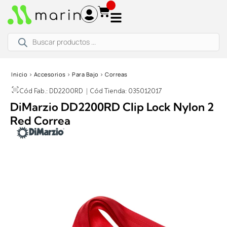
Ir
al
contenido
Búsqueda
de
productos
Inicio
›
Accesorios
›
Para Bajo
›
Correas
Cód Fab.: DD2200RD
|
Cód Tienda: 035012017
DiMarzio DD2200RD Clip Lock Nylon 2
Red Correa