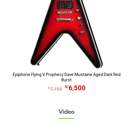
Epiphone Flying V Prophecy Dave Mustaine Aged Dark Red
Burst
E
E
S/
6,500
S/
7,150
l
l
p
p
r
r
Video
e
e
c
c
i
i