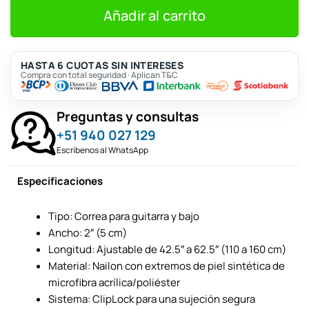
era:
es:
S/126.
S/115.
Añadir al carrito
HASTA 6 CUOTAS SIN INTERESES
Compra con total seguridad · Aplican T&C
Preguntas y consultas
+51 940 027 129
Escríbenos al WhatsApp
Especificaciones
Tipo: Correa para guitarra y bajo
Ancho: 2″ (5 cm)
Longitud: Ajustable de 42.5″ a 62.5″ (110 a 160 cm)
Material: Nailon con extremos de piel sintética de
microfibra acrílica/poliéster
Sistema: ClipLock para una sujeción segura