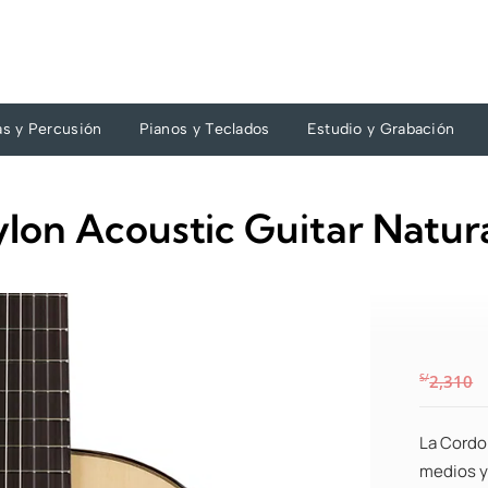
as y Percusión
Pianos y Teclados
Estudio y Grabación
on Acoustic Guitar Natur
S/
2,310
La Cordo
medios y