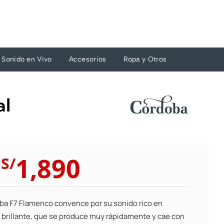
Sonido en Vivo
Accesorios
Ropa y Otros
al
El
El
1,890
S/
precio
precio
original
actual
era:
es:
ba F7 Flamenco convence por su sonido rico en
S/2,310.
S/1,890.
 brillante, que se produce muy rápidamente y cae con