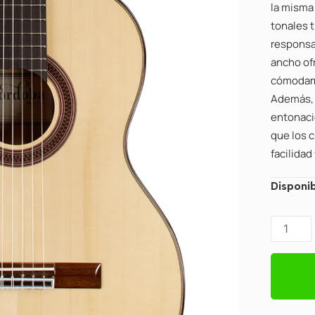
la misma
tonales t
responsa
ancho of
cómodame
Además, 
entonació
que los c
facilidad
Cordoba
Disponib
F7
Flamenc
Nylon
Acoustic
Guitar
Natural
cantidad