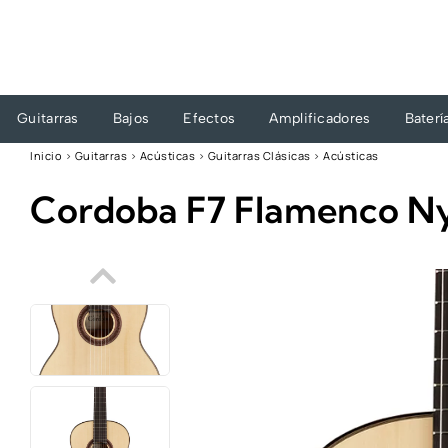
Ir
al
contenido
Guitarras
Bajos
Efectos
Amplificadores
Baterí
Inicio
›
Guitarras
›
Acústicas
›
Guitarras Clásicas
›
Acústicas
Cordoba F7 Flamenco Nyl