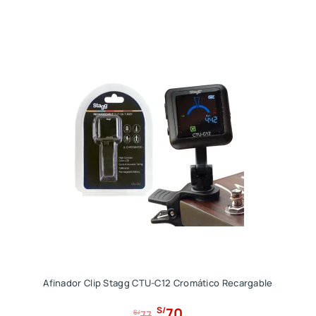
Afinador Clip Stagg CTU-C12 Cromático Recargable
E
E
70
S/
S/
77