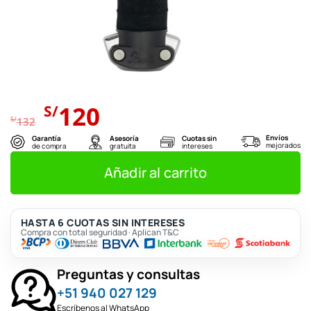
El
El
120
S/
precio
precio
S/
132
original
actual
Envíos
Garantía
Asesoría
Cuotas sin
mejorados
de compra
gratuita
intereses
era:
es:
S/132.
S/120.
Añadir al carrito
HASTA 6 CUOTAS SIN INTERESES
Compra con total seguridad · Aplican T&C
Preguntas y consultas
+51 940 027 129
Escríbenos al WhatsApp