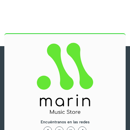
Encuéntranos en las redes
F
Y
I
T