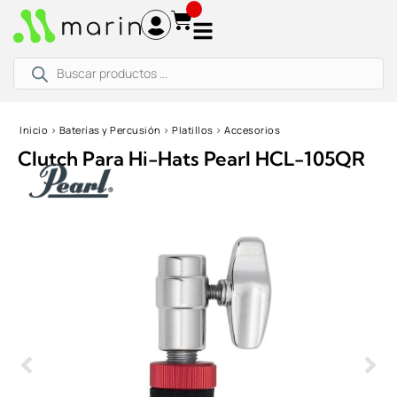
Ir
al
contenido
Búsqueda
de
productos
Inicio
›
Baterías y Percusión
›
Platillos
›
Accesorios
Clutch Para Hi-Hats Pearl HCL-105QR