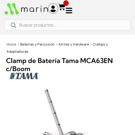
Ir
al
contenido
Búsqueda
de
productos
Inicio
›
Baterías y Percusión
›
Atriles y Hardware
›
Clamps y
Adaptadores
Clamp de Batería Tama MCA63EN
c/Boom