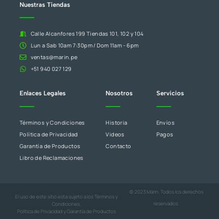
blanco.
Nuestras Tiendas
Calle Alcanfores 199 Tiendas 101, 102 y 104
Lun a Sab 10am 7:30pm / Dom 11am - 6pm
ventas@marin.pe
+51 940 027 129
Enlaces Legales
Nosotros
Servicios
Términos y Condiciones
Historia
Envíos
Política de Privacidad
Videos
Pagos
Garantía de Productos
Contacto
Libro de Reclamaciones
© 2023 Marin. Todos los derechos
El uso de este sitio esta sujeto a los
Términos y
reservados.
Condiciones
,
Política de Privacidad
y
Garantía de Productos