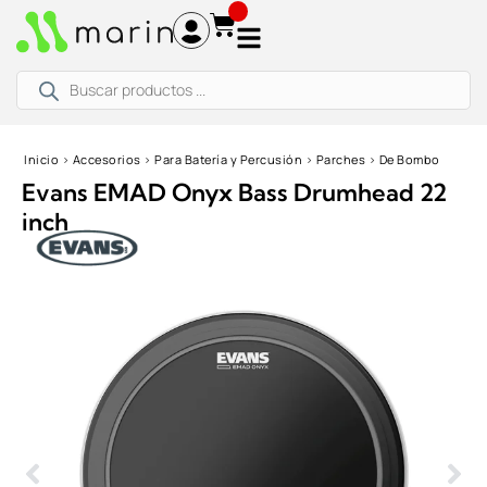
Ir
al
contenido
Búsqueda
de
productos
Inicio
›
Accesorios
›
Para Batería y Percusión
›
Parches
›
De Bombo
Evans EMAD Onyx Bass Drumhead 22
inch