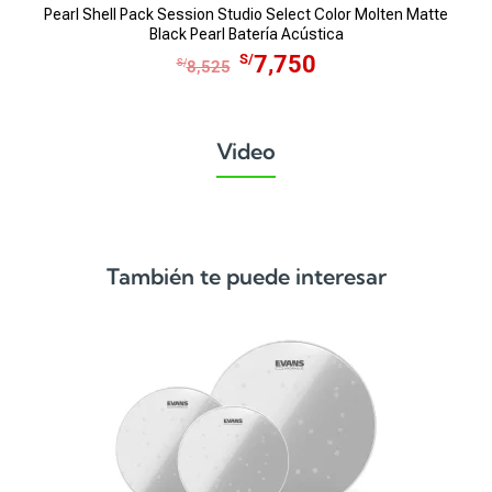
Pearl Shell Pack Session Studio Select Color Molten Matte
Black Pearl Batería Acústica
E
E
S/
7,750
S/
8,525
l
l
p
p
r
r
Video
e
e
c
c
i
i
o
o
o
a
También te puede interesar
r
c
i
t
g
u
i
a
n
l
a
e
l
s
e
: