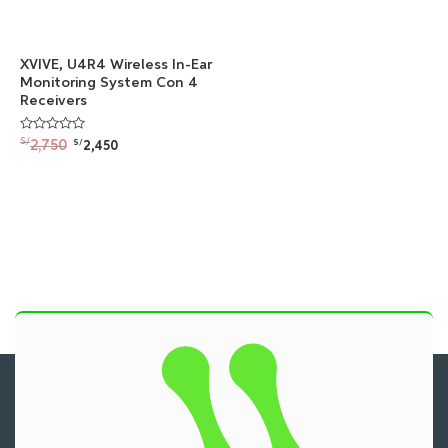
XVIVE, U4R4 Wireless In-Ear
Monitoring System Con 4
Receivers
Valorado
S/
2,750
S/
2,450
con
0
de
5