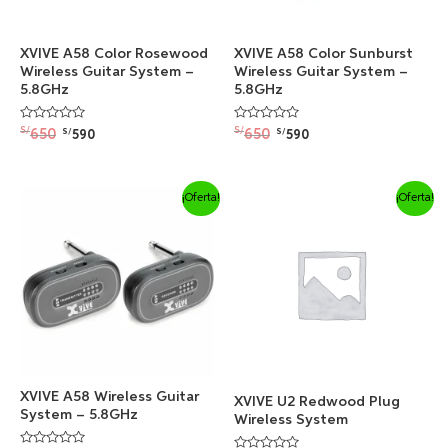
XVIVE A58 Color Rosewood
XVIVE A58 Color Sunburst
Wireless Guitar System –
Wireless Guitar System –
5.8GHz
5.8GHz
Valorado
Valorado
S/
S/
650
650
S/
S/
590
590
con
con
0
0
de
de
5
5
El
El
El
El
¡Oferta!
¡Oferta!
precio
precio
precio
precio
original
actual
original
actual
era:
es:
era:
es:
S/650.
S/590.
S/750.
S/660.
XVIVE A58 Wireless Guitar
XVIVE U2 Redwood Plug
System – 5.8GHz
Wireless System