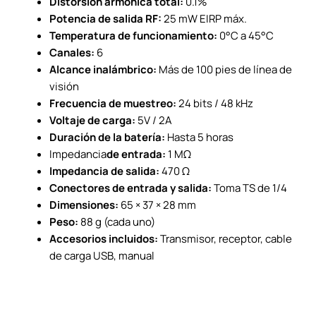
Distorsión armónica total:
0.1%
Potencia de salida RF:
25 mW EIRP máx.
Temperatura de funcionamiento:
0°C a 45°C
Canales:
6
Alcance inalámbrico:
Más de 100 pies de línea de
visión
Frecuencia de muestreo:
24 bits / 48 kHz
Voltaje de carga:
5V / 2A
Duración de la batería:
Hasta 5 horas
Impedancia
de entrada:
1 MΩ
Impedancia de salida:
470 Ω
Conectores de entrada y salida:
Toma TS de 1/4
Dimensiones:
65 × 37 × 28 mm
Peso:
88 g (cada uno)
Accesorios incluidos:
Transmisor, receptor, cable
de carga USB, manual