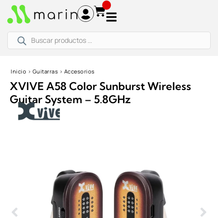
Ir
al
contenido
Búsqueda
de
productos
Inicio
›
Guitarras
›
Accesorios
XVIVE A58 Color Sunburst Wireless
Guitar System – 5.8GHz