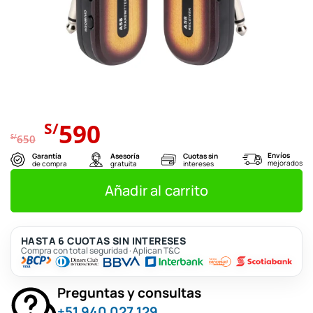
El
El
590
S/
precio
precio
S/
650
original
actual
Envíos
Garantía
Asesoría
Cuotas sin
mejorados
de compra
gratuita
intereses
era:
es:
S/650.
S/590.
Añadir al carrito
HASTA 6 CUOTAS SIN INTERESES
Compra con total seguridad · Aplican T&C
Preguntas y consultas
+51 940 027 129