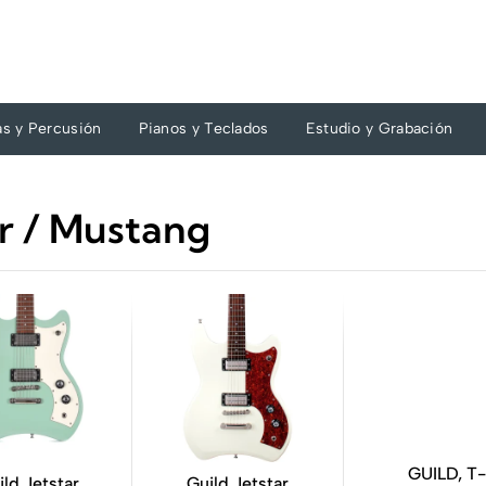
as y Percusión
Pianos y Teclados
Estudio y Grabación
er / Mustang
GUILD, T
ild Jetstar
Guild Jetstar