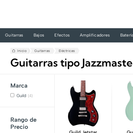
Ir
al
contenido
Guitarras
Bajos
Efectos
Amplificadores
Baterí
Inicio
Guitarras
Eléctricas
Guitarras tipo Jazzmast
Marca
Guild
(4)
Rango de
Precio
Guild Jetstar
Gu