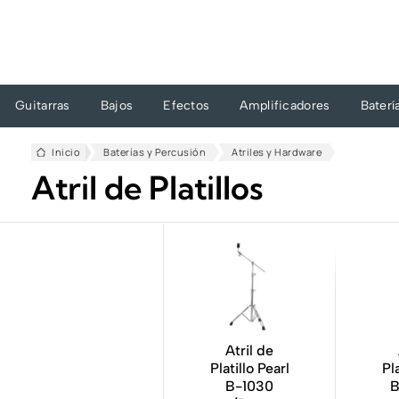
Ir
al
contenido
Guitarras
Bajos
Efectos
Amplificadores
Baterí
Inicio
Baterías y Percusión
Atriles y Hardware
Atril de Platillos
Atril de
Platillo Pearl
Pl
B-1030