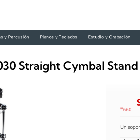
as y Percusión
Pianos y Teclados
Estudio y Grabación
-1030 Straight Cymbal Stand
S/
660
Un soport