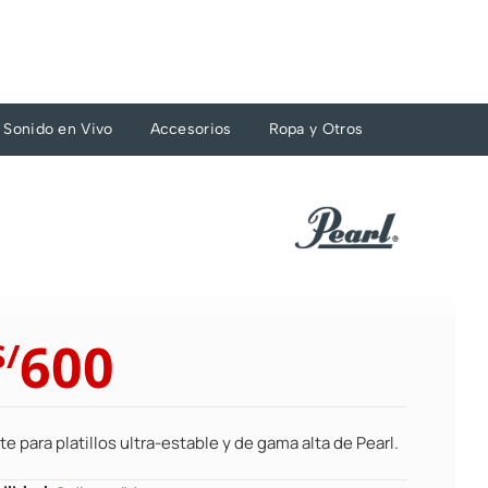
Sonido en Vivo
Accesorios
Ropa y Otros
El
El
600
S/
precio
precio
original
actual
era:
es:
e para platillos ultra-estable y de gama alta de Pearl.
S/660.
S/600.