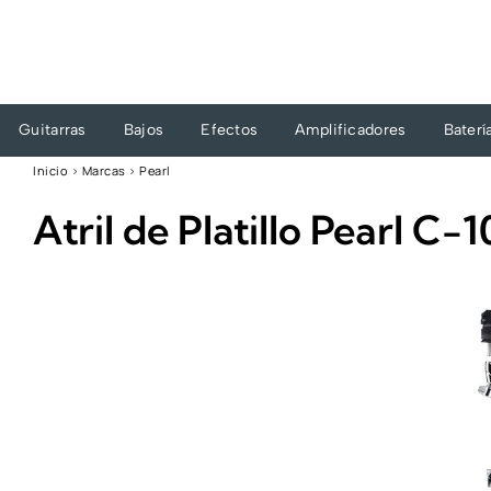
Ir
al
contenido
Guitarras
Bajos
Efectos
Amplificadores
Baterí
Inicio
›
Marcas
›
Pearl
Atril de Platillo Pearl C