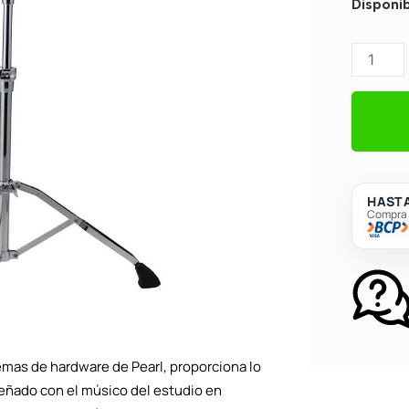
Atril
Disponib
de
Platillo
Pearl
C-
1030
Straight
Cymbal
Stand
HASTA
Compra c
cantidad
temas de hardware de Pearl, proporciona lo
señado con el músico del estudio en