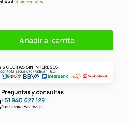
ilidad:
3 disponibles
Añadir al carrito
 6 CUOTAS SIN INTERESES
on total seguridad · Aplican T&C
Preguntas y consultas
+51 940 027 129
Escríbenos al WhatsApp