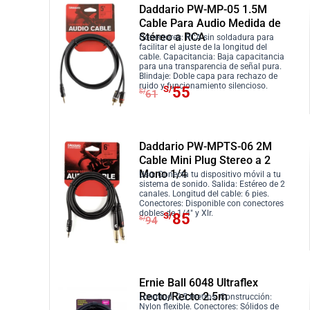
1
.
e
e
i
a
Daddario PW-MP-05 1.5M
7
c
c
n
l
Cable Para Audio Medida de
6
Stéreo a RCA
i
i
Conectores: RCA sin soldadura para
a
e
.
facilitar el ajuste de la longitud del
o
o
l
s
cable. Capacitancia: Baja capacitancia
para una transparencia de señal pura.
o
a
e
:
Blindaje: Doble capa para rechazo de
E
E
ruido y funcionamiento silencioso.
r
c
r
S
S/
55
S/
61
l
l
i
t
a
/
p
p
g
u
:
1
r
r
i
a
S
8
Daddario PW-MPTS-06 2M
e
e
n
l
/
5
Cable Mini Plug Stereo a 2
c
c
a
e
2
.
Mono 1/4
Uso: Conecta tu dispositivo móvil a tu
i
i
sistema de sonido. Salida: Estéreo de 2
l
s
0
canales. Longitud del cable: 6 pies.
o
o
Conectores: Disponible con conectores
e
:
4
E
E
dobles de 1/4″ y Xlr.
S/
85
o
a
S/
94
r
S
.
l
l
r
c
a
/
p
p
i
t
:
1
r
r
g
u
S
0
e
e
Ernie Ball 6048 Ultraflex
i
a
/
0
c
c
Recto/Recto 2.5m
Longitud: 2,5 metros. Construcción:
n
l
1
.
Nylon flexible. Conectores: Sólidos de