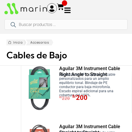
Ir
al
contenido
Búsqueda
de
productos
Inicio
Accesorios
Cables de Bajo
Aguilar 3M Instrument Cable
Right Angle to Straight
Conductores OFC, calibres de cable
personalizados para un amplio
equilibrio tonal. Blindaje de PE
conductor para baja microfonía.
Escudo espiral adicional para una
E
E
cobertura del 100%.
S/
200
S/
220
l
l
p
p
r
r
e
e
Aguilar 3M Instrument Cable
c
c