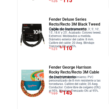
115
.
S/
126
r
S
r
c
l
l
a
/
i
t
p
p
:
2
g
u
r
r
S
5
Fender Deluxe Series
i
a
e
e
Recto/Recto 3M Black Tweed
/
0
n
l
c
c
Cable de Instrumento
Longitudes disponibles: 6″, 1′, 3′, 5′, 10′,
2
.
a
e
i
i
15′, 18.6′ y 25′. Acabado: Colores tweed.
7
Extremos: Moldeados a medida.
l
s
o
o
Diámetro exterior del cable: 8 mm.
5
Calibre del cable: 20 Awg. Blindaje:
e
:
o
a
E
E
Trenzado Ofc al 95%.
S/
110
.
S/
121
r
S
r
c
l
l
a
/
i
t
p
p
:
1
g
u
r
r
S
1
Fender George Harrison
i
a
e
e
Rocky Recto/Recto 3M Cable
/
0
n
l
c
c
de Instrumento
Longitud: 3M. Revestimiento: PVC
1
.
a
e
i
i
personalizado de 8 mm resistente a las
2
torceduras. Calibre del cable: 20 Awg.
l
s
o
o
Conductor: Cobre libre de oxígeno (Ofc)
1
E
E
al 95%. Blindaje: Trenzado Ofc al 95%.
e
:
S/
145
o
a
S/
159
.
l
l
r
S
r
c
p
p
a
/
i
t
r
r