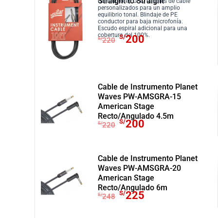
Straight to Straight
Conductores OFC, calibres de cable
i
i
personalizados para un amplio
equilibrio tonal. Blindaje de PE
o
o
conductor para baja microfonía.
Escudo espiral adicional para una
o
a
E
E
cobertura del 100%.
S/
200
S/
220
r
c
l
l
i
t
p
p
g
u
r
r
i
a
e
e
Cable de Instrumento Planet
n
l
c
c
Waves PW-AMSGRA-15
a
e
i
i
American Stage
l
s
Recto/Angulado 4.5m
o
o
E
E
S/
200
S/
220
e
:
o
a
l
l
r
S
r
c
p
p
a
/
i
t
r
r
Cable de Instrumento Planet
:
2
g
u
e
e
Waves PW-AMSGRA-20
S
0
i
a
c
c
American Stage
/
0
n
l
Recto/Angulado 6m
i
i
E
E
S/
225
2
.
S/
248
a
e
o
o
l
l
2
l
s
o
a
p
p