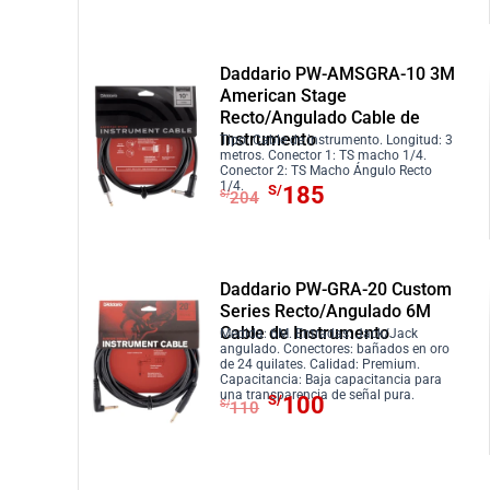
/
5
e
:
i
t
e
e
2
.
r
S
g
u
c
c
4
a
/
i
a
i
i
Daddario PW-AMSGRA-10 3M
8
:
8
n
l
o
o
American Stage
.
S
5
a
e
Recto/Angulado Cable de
o
a
/
.
Instrumento
l
s
Tipo: Cable de instrumento. Longitud: 3
r
c
metros. Conector 1: TS macho 1/4.
9
e
:
i
t
Conector 2: TS Macho Ángulo Recto
E
E
1/4.
4
S/
185
r
S
S/
204
g
u
l
l
.
a
/
i
a
p
p
:
8
n
l
r
r
S
5
a
e
Daddario PW-GRA-20 Custom
e
e
/
.
l
s
Series Recto/Angulado 6M
c
c
9
e
:
Cable de Instrumento
Medida: 6M. Entradas: Jack/Jack
i
i
4
angulado. Conectores: bañados en oro
r
S
de 24 quilates. Calidad: Premium.
o
o
.
Capacitancia: Baja capacitancia para
a
/
E
E
o
a
una transparencia de señal pura.
S/
100
S/
110
:
1
l
l
r
c
S
6
p
p
i
t
/
0
r
r
g
u