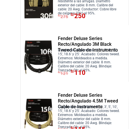
a
e
S
2
resistente a las arrugas. Diámetro
o
o
exterior del cable: 8 mm. Calibre del
l
s
/
0
cable: 20 Awg. Conductor: Cobre libre
o
a
E
E
e
:
de oxígeno (Ofc) al 95%.
S/
250
1
.
S/
275
r
c
l
l
r
S
3
i
t
p
p
a
/
2
g
u
r
r
:
1
.
Fender Deluxe Series
i
a
e
e
S
4
Recto/Angulado 3M Black
n
l
c
c
/
0
Tweed Cable de Instrumento
Longitudes disponibles: 6″, 1′, 3′, 5′, 10′,
a
e
i
i
15′, 18.6′ y 25′. Acabado: Colores tweed.
1
.
Extremos: Moldeados a medida.
l
s
o
o
5
Diámetro exterior del cable: 8 mm.
Calibre del cable: 20 Awg. Blindaje:
e
:
o
a
4
E
E
Trenzado Ofc al 95%.
S/
110
S/
121
r
S
r
c
.
l
l
a
/
i
t
p
p
:
2
g
u
r
r
S
2
Fender Deluxe Series
i
a
e
e
Recto/Angulado 4.5M Tweed
/
0
n
l
c
c
Cable de Instrumento
Longitudes disponibles: 6″, 1′, 3′, 5′, 10′,
2
.
a
e
i
i
15′, 18.6′ y 25′. Acabado: Colores tweed.
4
Extremos: Moldeados a medida.
l
s
o
o
Diámetro exterior del cable: 8 mm.
2
Calibre del cable: 20 Awg. Blindaje:
e
:
o
a
E
E
Trenzado Ofc al 95%.
S/