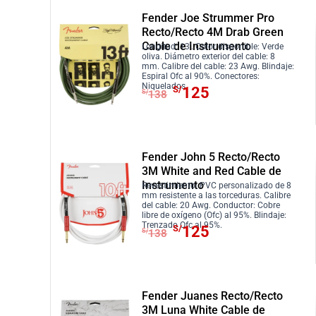
:
1
g
u
e
e
S
1
Fender Joe Strummer Pro
i
a
c
c
Recto/Recto 4M Drab Green
/
5
n
l
Cable de Instrumento
i
i
Longitud: 13′. Color disponible: Verde
1
.
a
e
oliva. Diámetro exterior del cable: 8
o
o
2
mm. Calibre del cable: 23 Awg. Blindaje:
l
s
Espiral Ofc al 90%. Conectores:
o
a
6
E
E
Niquelados.
e
:
S/
125
S/
138
r
c
.
l
l
r
S
i
t
p
p
a
/
g
u
r
r
:
1
i
a
e
e
S
1
Fender John 5 Recto/Recto
n
l
c
c
3M White and Red Cable de
/
0
a
e
Instrumento
i
i
Revestimiento: PVC personalizado de 8
1
.
mm resistente a las torceduras. Calibre
l
s
o
o
2
del cable: 20 Awg. Conductor: Cobre
libre de oxígeno (Ofc) al 95%. Blindaje:
e
:
o
a
1
E
E
Trenzado Ofc al 95%.
S/
125
S/
138
r
S
r
c
.
l
l
a
/
i
t
p
p
:
1
g
u
r
r
S
4
i
a
e
e
Fender Juanes Recto/Recto
/
5
n
l
c
c
3M Luna White Cable de