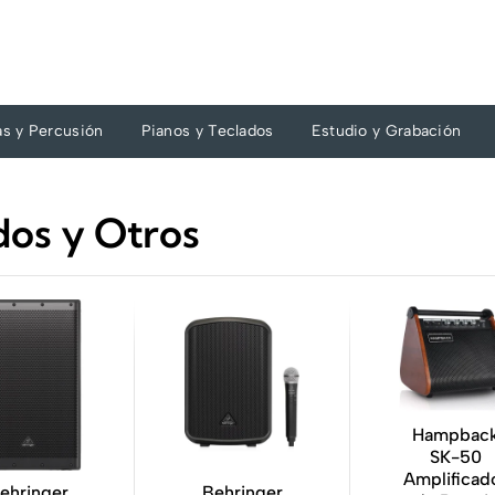
as y Percusión
Pianos y Teclados
Estudio y Grabación
dos y Otros
Hampbac
SK-50
Amplificad
ehringer
Behringer