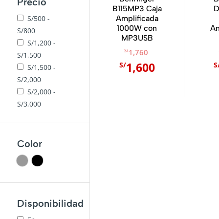
Precio
B115MP3 Caja
D
S/
500
-
Amplificada
1000W con
Am
S/
800
MP3USB
S/
1,200
-
E
E
S/
1,760
S/
1,500
l
l
1,600
S/
S
S/
1,500
-
p
p
S/
2,000
r
r
S/
2,000
-
e
e
S/
3,000
c
c
i
i
o
o
Color
o
a
r
c
i
t
g
u
i
a
Disponibilidad
n
l