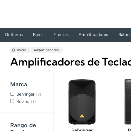
Ir
al
contenido
Guitarras
Bajos
Efectos
Amplificadores
Baterí
Inicio
Amplificadores
Amplificadores de Tecla
Marca
Behringer
(3)
Roland
(1)
Rango de
Behringer
B