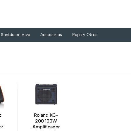
Sonido en Vivo
Accesorios
Ropa y Otros
k
Roland KC-
200 100W
or
Amplificador