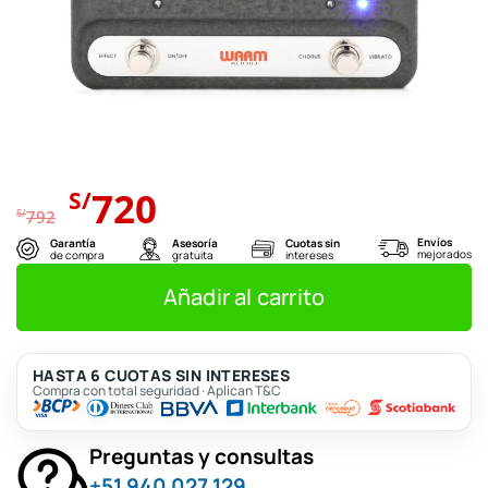
El
El
720
S/
precio
precio
S/
792
original
actual
Envíos
Garantía
Asesoría
Cuotas sin
mejorados
de compra
gratuita
intereses
era:
es:
S/792.
S/720.
Añadir al carrito
HASTA 6 CUOTAS SIN INTERESES
Compra con total seguridad · Aplican T&C
Preguntas y consultas
+51 940 027 129