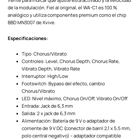
frente para indicar qué ajuste está activado y la velocidad
de la modulación. Fiel al original, el WA-C1 es 100 %
analógico y utiliza componentes premium como el chip
BBD MN3007 de Xvive.
Especificaciones:
Tipo: Chorus/Vibrato
Controles: Level, Chorus Depth, Chorus Rate,
Vibrato Depth, Vibrato Rate
Interruptor: High/Low
Footswitch: Bypass del efecto, cambio
Chorus/Vibrato
LED: Nivel máximo, Chorus On/Off, Vibrato On/Off
Entrada: Jack de 6,3 mm
Salida: 2 x jack de 6,3 mm
Alimentación: Batería de 9 V o adaptador de
corriente de 9 V DC (conector de barril 2,1 x 5,5 mm,
polo central negativo) – adaptador compatible