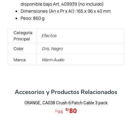
disponible bajo Art. 409939 (no incluido)
Dimensiones (An x Pr x Al): 165 x 96 x 40 mm
Peso: 860 g
Categoría
Efectos
Principal
Color
Gris, Negro
Marca
Warm Audio
Accesorios y Productos Relacionados
ORANGE, CA038 Crush 6 Patch Cable 3 pack
E
E
S/
80
S/
88
l
l
p
p
r
r