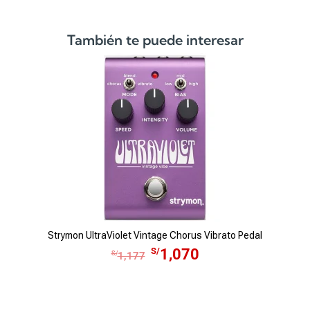
8
8
.
También te puede interesar
Strymon UltraViolet Vintage Chorus Vibrato Pedal
E
E
S/
1,070
S/
1,177
l
l
p
p
r
r