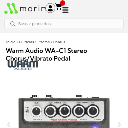
Ir
al
contenido
Búsqueda
de
productos
Inicio
›
Guitarras
›
Efectos
›
Chorus
Warm Audio WA-C1 Stereo
Chorus/Vibrato Pedal