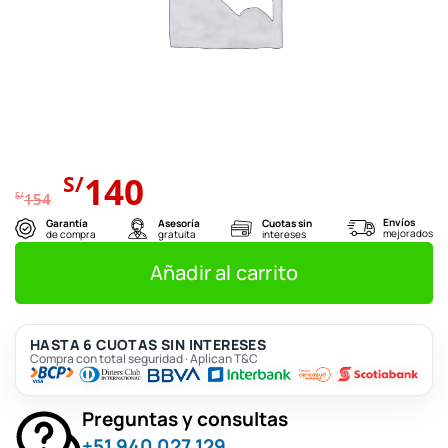
El
El
140
S/
precio
precio
S/
154
original
actual
Envíos
Garantía
Asesoría
Cuotas sin
mejorados
de compra
gratuita
intereses
era:
es:
S/154.
S/140.
Añadir al carrito
HASTA 6 CUOTAS SIN INTERESES
Compra con total seguridad · Aplican T&C
Preguntas y consultas
+51 940 027 129