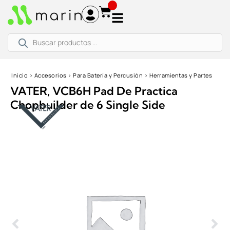
Ir
al
contenido
Búsqueda
de
productos
Inicio
›
Accesorios
›
Para Batería y Percusión
›
Herramientas y Partes
VATER, VCB6H Pad De Practica
Chopbuilder de 6 Single Side