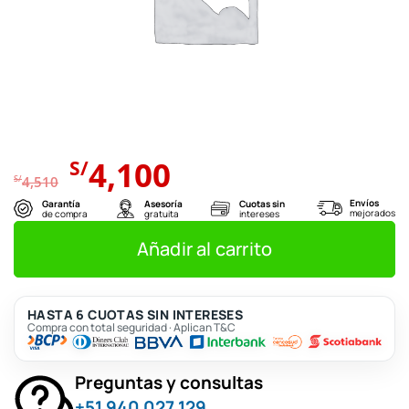
El
El
4,100
S/
precio
precio
S/
4,510
original
actual
Envíos
Garantía
Asesoría
Cuotas sin
mejorados
de compra
gratuita
intereses
era:
es:
S/4,510.
S/4,100.
Añadir al carrito
HASTA 6 CUOTAS SIN INTERESES
Compra con total seguridad · Aplican T&C
Preguntas y consultas
+51 940 027 129