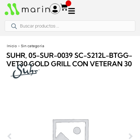
Ir
al
contenido
Búsqueda
de
productos
Inicio
›
Sin categoría
SUHR, 05-SUR-0039 SC-S212L-BTGG-
VET30 GOLD GRILL CON VETERAN 30