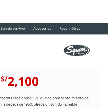
Sonido en Vivo
Accesorios
Ropa y Otros
El
El
2,100
S/
precio
precio
original
actual
era:
es:
caster Classic Vibe 50s, que celebra el nacimiento de
S/2,310.
S/2,100.
en la década de 1950, ofrece un sonido increíble