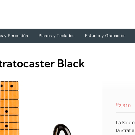
as y Percusión
Pianos y Teclados
Estudio y Grabación
tratocaster Black
S/
2,310
La Strato
la Strat 