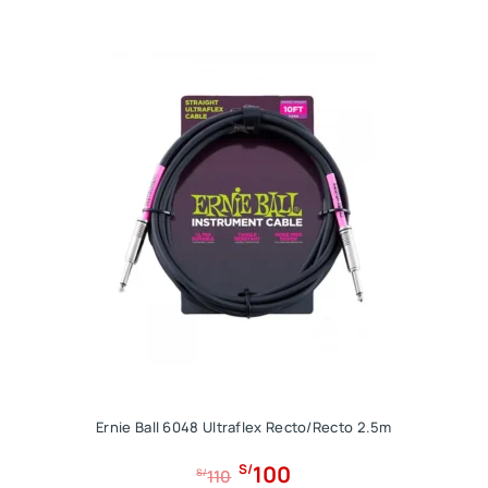
Ernie Ball 6048 Ultraflex Recto/Recto 2.5m
E
E
100
S/
S/
110